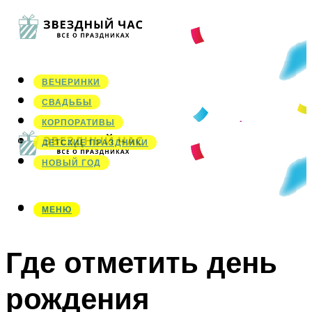
ВЕЧЕРИНКИ
СВАДЬБЫ
КОРПОРАТИВЫ
ДЕТСКИЕ ПРАЗДНИКИ
НОВЫЙ ГОД
МЕНЮ
МЕНЮ
Где отметить день
рождения