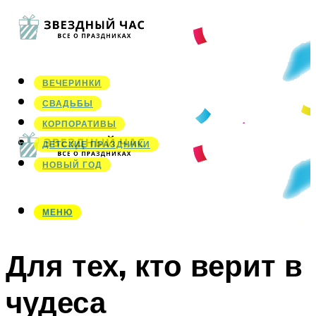
ВЕЧЕРИНКИ
СВАДЬБЫ
КОРПОРАТИВЫ
ДЕТСКИЕ ПРАЗДНИКИ
НОВЫЙ ГОД
МЕНЮ
МЕНЮ
Для тех, кто верит в
чудеса