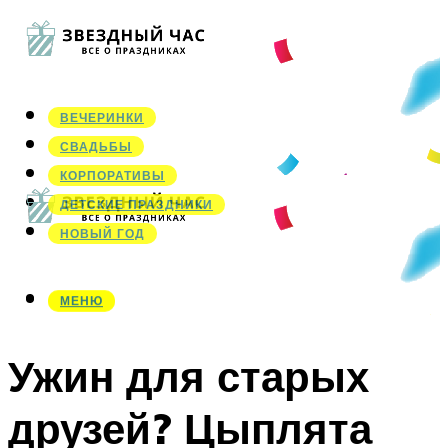
ВЕЧЕРИНКИ
СВАДЬБЫ
КОРПОРАТИВЫ
ДЕТСКИЕ ПРАЗДНИКИ
НОВЫЙ ГОД
МЕНЮ
МЕНЮ
Ужин для старых
друзей? Цыплята