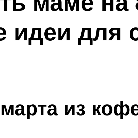
ть маме на
 идеи для 
 марта из коф