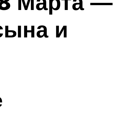
 8 Марта —
сына и
е